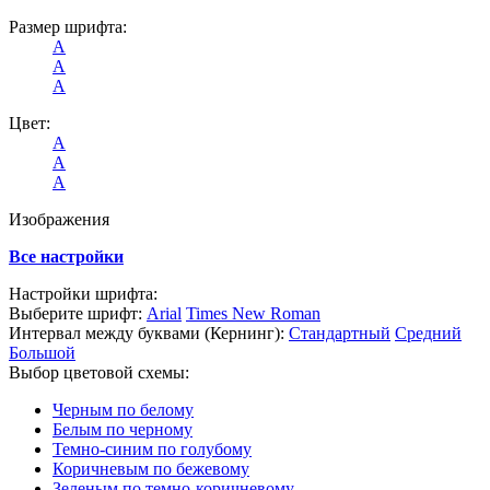
Размер шрифта:
А
А
А
Цвет:
А
А
А
Изображения
Все настройки
Настройки шрифта:
Выберите шрифт:
Arial
Times New Roman
Интервал между буквами
(Кернинг)
:
Стандартный
Средний
Большой
Выбор цветовой схемы:
Черным по белому
Белым по черному
Темно-синим по голубому
Коричневым по бежевому
Зеленым по темно-коричневому