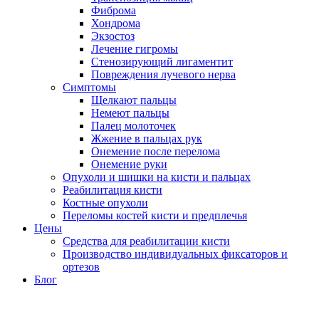
Фиброма
Хондрома
Экзостоз
Лечение гигромы
Стенозирующий лигаментит
Повреждения лучевого нерва
Симптомы
Щелкают пальцы
Немеют пальцы
Палец молоточек
Жжение в пальцах рук
Онемение после перелома
Онемение руки
Опухоли и шишки на кисти и пальцах
Реабилитация кисти
Костные опухоли
Переломы костей кисти и предплечья
Цены
Средства для реабилитации кисти
Производство индивидуальных фиксаторов и
ортезов
Блог