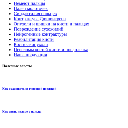
Немеют пальцы
Палец молоточек
Синдактилия пальцев
Контрактура Дюпюитрена
Опухоли и шишки на кисти и пальцах
Повреждение сухожилий
Нейрогенные контрактуры
Реабилитация кисти
Костные опухоли
Переломы костей кисти и предплечья
Наша продукция
Полезные советы
Как ухаживать за гипсовой повязкой
Как снять кольцо с пальца