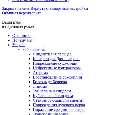
Закрыть панель
Вернуть стандартные настройки
Обычная версия сайта
Ваши руки -
в надёжных руках
О клинике
Почему мы?
Услуги
Заболевания
Синдактилия пальцев
Контрактура Дюпюитрена
Повреждение сухожилий
Нейрогенные контрактуры
Атерома
Восстановление сухожилий
Болезнь де Кеврена
Липома
Туннельный синдром
Кубитальный синдром
Стенозирующий лигаментит
Повреждения лучевого нерва
Поражение срединного нерва
Транспозиция мышц