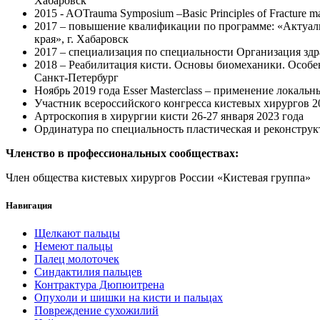
Хабаровск
2015 - AOTrauma Symposium –Basic Principles of Fracture 
2017 – повышение квалификации по программе: «Актуа
края», г. Хабаровск
2017 – специализация по специальности Организация зд
2018 – Реабилитация кисти. Основы биомеханики. Особен
Санкт-Петербург
Ноябрь 2019 года Esser Masterclass – применение локаль
Участник всероссийского конгресса кистевых хирургов 20
Артроскопия в хирургии кисти 26-27 января 2023 года
Ординатура по специальность пластическая и реконструкт
Членство в профессиональных сообществах:
Член общества кистевых хирургов России «Кистевая группа»
Навигация
Щелкают пальцы
Немеют пальцы
Палец молоточек
Синдактилия пальцев
Контрактура Дюпюитрена
Опухоли и шишки на кисти и пальцах
Повреждение сухожилий