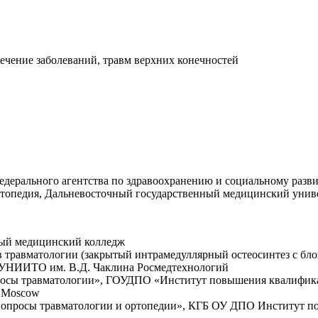
лечение заболеваний, травм верхних конечностей
едерального агентства по здравоохранению и социальному разв
ортопедия, Дальневосточный государственный медицинский унив
ный медицинский колледж
в травматологии (закрытый интрамедуллярный остеосинтез с бл
У УНИИТО им. В.Д. Чаклина Росмедтехнологий
росы травматологии», ГОУДПО «Институт повышения квалификац
, Moscow
вопросы травматологии и ортопедии», КГБ ОУ ДПО Институт по