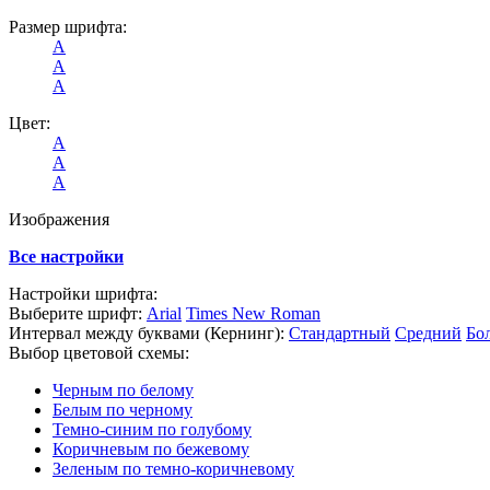
Размер шрифта:
А
А
А
Цвет:
А
А
А
Изображения
Все настройки
Настройки шрифта:
Выберите шрифт:
Arial
Times New Roman
Интервал между буквами
(Кернинг)
:
Стандартный
Средний
Бо
Выбор цветовой схемы:
Черным по белому
Белым по черному
Темно-синим по голубому
Коричневым по бежевому
Зеленым по темно-коричневому