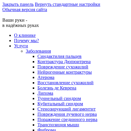
Закрыть панель
Вернуть стандартные настройки
Обычная версия сайта
Ваши руки -
в надёжных руках
О клинике
Почему мы?
Услуги
Заболевания
Синдактилия пальцев
Контрактура Дюпюитрена
Повреждение сухожилий
Нейрогенные контрактуры
Атерома
Восстановление сухожилий
Болезнь де Кеврена
Липома
Туннельный синдром
Кубитальный синдром
Стенозирующий лигаментит
Повреждения лучевого нерва
Поражение срединного нерва
Транспозиция мышц
Фиброма