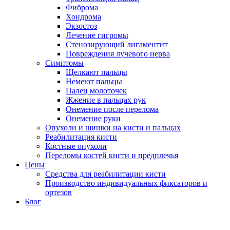
Фиброма
Хондрома
Экзостоз
Лечение гигромы
Стенозирующий лигаментит
Повреждения лучевого нерва
Симптомы
Щелкают пальцы
Немеют пальцы
Палец молоточек
Жжение в пальцах рук
Онемение после перелома
Онемение руки
Опухоли и шишки на кисти и пальцах
Реабилитация кисти
Костные опухоли
Переломы костей кисти и предплечья
Цены
Средства для реабилитации кисти
Производство индивидуальных фиксаторов и
ортезов
Блог