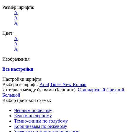
Размер шрифта:
А
А
А
Цвет:
А
А
А
Изображения
Все настройки
Настройки шрифта:
Выберите шрифт:
Arial
Times New Roman
Интервал между буквами
(Кернинг)
:
Стандартный
Средний
Большой
Выбор цветовой схемы:
Черным по белому
Белым по черному
Темно-синим по голубому
Коричневым по бежевому
Зеленым по темно-коричневому