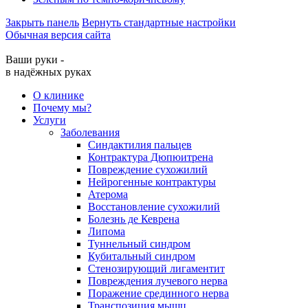
Закрыть панель
Вернуть стандартные настройки
Обычная версия сайта
Ваши руки -
в надёжных руках
О клинике
Почему мы?
Услуги
Заболевания
Синдактилия пальцев
Контрактура Дюпюитрена
Повреждение сухожилий
Нейрогенные контрактуры
Атерома
Восстановление сухожилий
Болезнь де Кеврена
Липома
Туннельный синдром
Кубитальный синдром
Стенозирующий лигаментит
Повреждения лучевого нерва
Поражение срединного нерва
Транспозиция мышц